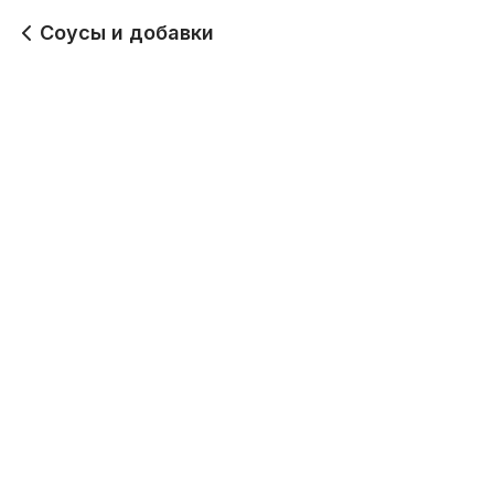
Соусы и добавки
Рис 100 гр
Соус BBQ 40 гр
50
100
Кетчуп 40 гр
Соус Чили 40 гр
100
100
Соус сырный 40 гр
Соус Терияки 40 гр
100
100
Соус чесночный 40 гр
Соус Тар-тар 40 гр
100
100