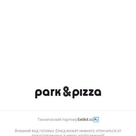
Соус Цезарь 40 гр
Соус Соевый 40 гр
100
100
Имбирь маринованный
Васаби 40 гр
40 гр
40
20
Технический партнер
Sellkit.cc
Внешний вид готовых блюд может немного отличаться от
представленных в меню изображений*