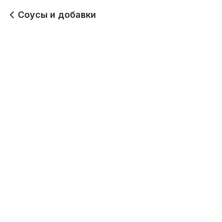
Соусы и добавки
Рис 100 гр
Соус BBQ 40 гр
50
100
Кетчуп 40 гр
Соус Чили 40 гр
100
100
Соус сырный 40 гр
Соус Терияки 40 гр
100
100
Соус чесночный 40 гр
Соус Тар-тар 40 гр
100
100