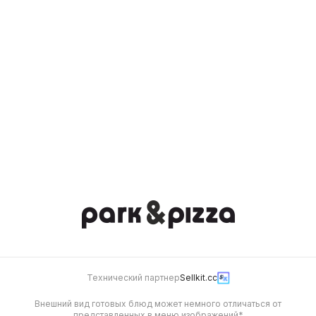
Соус Цезарь 40 гр
Соус Соевый 40 гр
100
100
Имбирь маринованный
Васаби 40 гр
40 гр
40
20
Технический партнер
Sellkit.cc
Внешний вид готовых блюд может немного отличаться от
представленных в меню изображений*