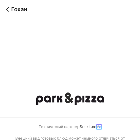
Гохан
Гохан с креветками
Гохан с цыпленком
658
488
Гохан с беконом
Гохан с овощами
458
428
Технический партнер
Sellkit.cc
Внешний вид готовых блюд может немного отличаться от