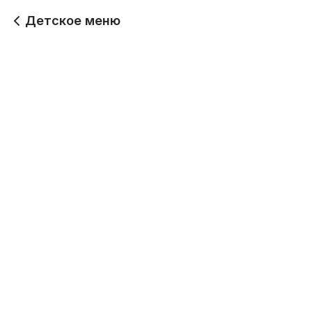
Детское меню
Пицца "Мишка"
Наггетсы
пепперони ДМ 490г
538
328
Паста сырная
Котлетки с пюрешкой
398
428
Пельмешки светофор
Корн -доги
Будет позже
468
Пицца "Мишка" с
ветчиной ДМ 490г